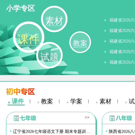
小学专区
素材
●
●
课件
●
教案
●
试题
●
课件
教案
学案
素材
试
|
|
|
|
>>
●
●
辽宁省2026七年级语文下册 期末专题训练课件（打包5套） 新人教版