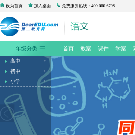
设为首页
加入桌面
免费服务热线：400 080 6798
年级分类
首页
教案
课件
学案
高中
初中
>
小学
>
>